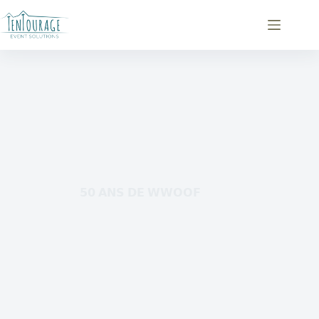
𝟱𝟬 𝗔𝗡𝗦 𝗗𝗘 𝗪𝗪𝗢𝗢𝗙